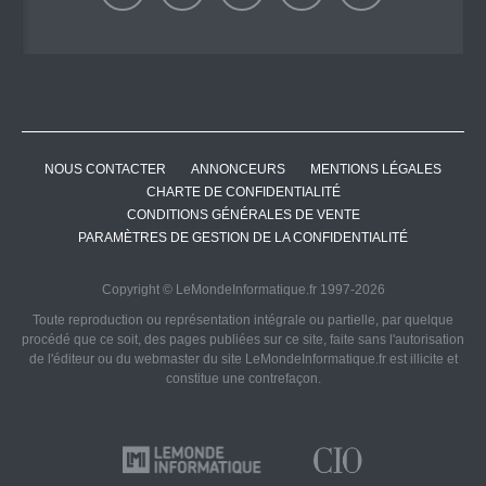
NOUS CONTACTER
ANNONCEURS
MENTIONS LÉGALES
CHARTE DE CONFIDENTIALITÉ
CONDITIONS GÉNÉRALES DE VENTE
PARAMÈTRES DE GESTION DE LA CONFIDENTIALITÉ
Copyright © LeMondeInformatique.fr 1997-2026
Toute reproduction ou représentation intégrale ou partielle, par quelque
procédé que ce soit, des pages publiées sur ce site, faite sans l'autorisation
de l'éditeur ou du webmaster du site LeMondeInformatique.fr est illicite et
constitue une contrefaçon.