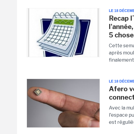
LE 18 DÉCEM
Recap IT
l'année
5 chose
Cette semai
après moul
finalement 
LE 18 DÉCEM
Afero v
connec
Avec la mul
l'espace pu
est réguliè