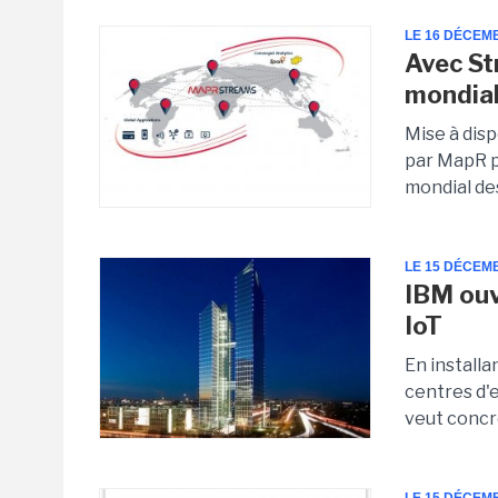
LE 16 DÉCEM
Avec St
mondia
Mise à dis
par MapR p
mondial de
LE 15 DÉCEM
IBM ouv
IoT
En install
centres d'
veut concré