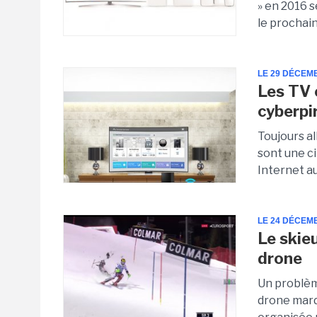
» en 2016 
le prochai
LE 29 DÉCEM
Les TV 
cyberpi
Toujours al
sont une ci
Internet a
LE 24 DÉCEM
Le skieu
drone
Un problèm
drone mardi