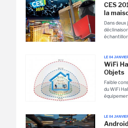
CES 201
la mais
Dans deux 
déclinaison
échantillo
LE 04 JANVIE
WiFi Ha
Objets
Faible con
du WiFi Hal
équipement
LE 04 JANVIE
Android