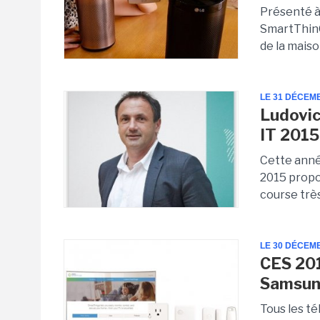
Présenté à 
SmartThinQ
de la maiso
LE 31 DÉCEM
Ludovic
IT 2015
Cette année
2015 propo
course trè
LE 30 DÉCEM
CES 201
Samsun
Tous les t