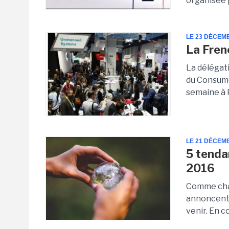
organisée p
LE 23 DÉCEM
La Fren
La délégati
du Consume
semaine à P
LE 21 DÉCEM
5 tenda
2016
Comme chaqu
annoncent 
venir. En c