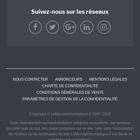
Suivez-nous sur les réseaux
NOUS CONTACTER
ANNONCEURS
MENTIONS LÉGALES
CHARTE DE CONFIDENTIALITÉ
CONDITIONS GÉNÉRALES DE VENTE
PARAMÈTRES DE GESTION DE LA CONFIDENTIALITÉ
Copyright © LeMondeInformatique.fr 1997-2026
Toute reproduction ou représentation intégrale ou partielle, par quelque
procédé que ce soit, des pages publiées sur ce site, faite sans l'autorisation
de l'éditeur ou du webmaster du site LeMondeInformatique.fr est illicite et
constitue une contrefaçon.