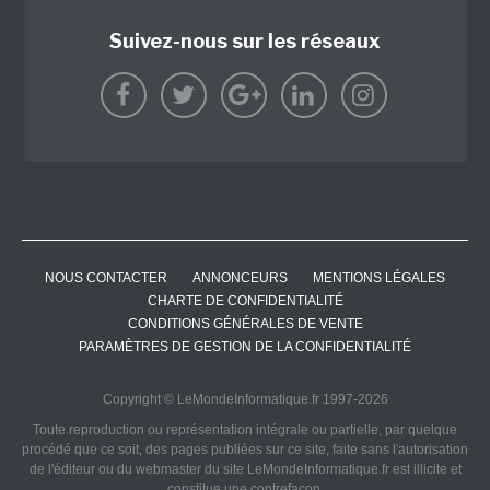
Suivez-nous sur les réseaux
NOUS CONTACTER
ANNONCEURS
MENTIONS LÉGALES
CHARTE DE CONFIDENTIALITÉ
CONDITIONS GÉNÉRALES DE VENTE
PARAMÈTRES DE GESTION DE LA CONFIDENTIALITÉ
Copyright © LeMondeInformatique.fr 1997-2026
Toute reproduction ou représentation intégrale ou partielle, par quelque
procédé que ce soit, des pages publiées sur ce site, faite sans l'autorisation
de l'éditeur ou du webmaster du site LeMondeInformatique.fr est illicite et
constitue une contrefaçon.