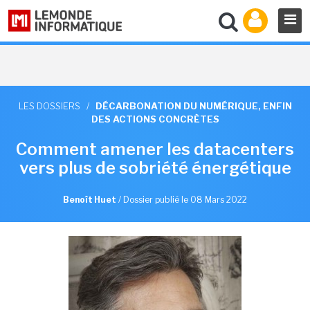
LES DOSSIERS
/
DÉCARBONATION DU NUMÉRIQUE, ENFIN
DES ACTIONS CONCRÈTES
Comment amener les datacenters
vers plus de sobriété énergétique
Benoît Huet
/
Dossier publié le 08 Mars 2022