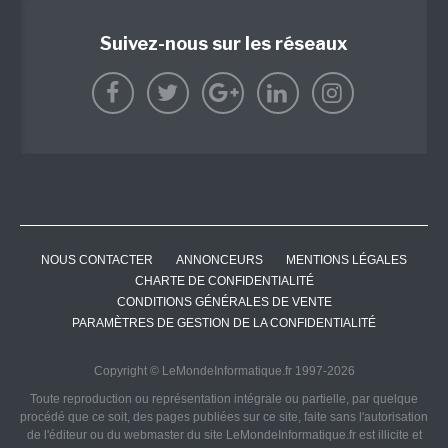
Suivez-nous sur les réseaux
NOUS CONTACTER
ANNONCEURS
MENTIONS LÉGALES
CHARTE DE CONFIDENTIALITÉ
CONDITIONS GÉNÉRALES DE VENTE
PARAMÈTRES DE GESTION DE LA CONFIDENTIALITÉ
Copyright © LeMondeInformatique.fr 1997-2026
Toute reproduction ou représentation intégrale ou partielle, par quelque
procédé que ce soit, des pages publiées sur ce site, faite sans l'autorisation
de l'éditeur ou du webmaster du site LeMondeInformatique.fr est illicite et