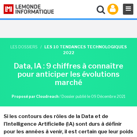
LES DOSSIERS
/
LES 10 TENDANCES TECHNOLOGIQUES
2022
Data, IA : 9 chiffres à connaître
pour anticiper les évolutions
marché
Proposé par Cloudreach
/
Dossier publié le 09 Décembre 2021
Si les contours des rôles de la Data et de
l'Intelligence Artificielle (IA) sont durs à définir
pour les années à venir, il est certain que leur poids