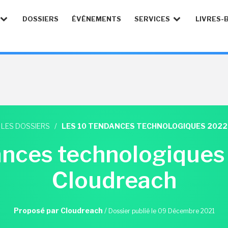
DOSSIERS
ÉVÉNEMENTS
SERVICES
LIVRES-
LES DOSSIERS
/
LES 10 TENDANCES TECHNOLOGIQUES 2022
ances technologiques
Cloudreach
Proposé par Cloudreach
/
Dossier publié le 09 Décembre 2021