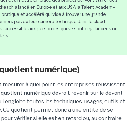
arder et à mettre en place des projets qui vont attirer des
oudreach a lancé en Europe et aux USA la Talent Academy
ratique et accéléré qui vise à trouver une grande
miers pas de leur carrière technique dans le cloud
a accessible aux personnes qui se sont déjà lancées ou
e. »
u quotient numérique)
 mesurer à quel point les entreprises réussissent
n quotient numérique devrait revenir sur le devant
qui englobe toutes les techniques, usages, outils et
e. Ce quotient permet donc à une entité de se
r vérifier si elle est en retard ou, au contraire,