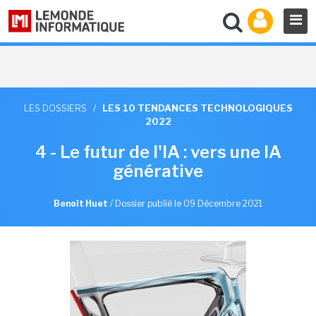
LES DOSSIERS
/
LES 10 TENDANCES TECHNOLOGIQUES
2022
4 - Le futur de l'IA : vers une IA
générative
Benoît Huet
/
Dossier publié le 09 Décembre 2021