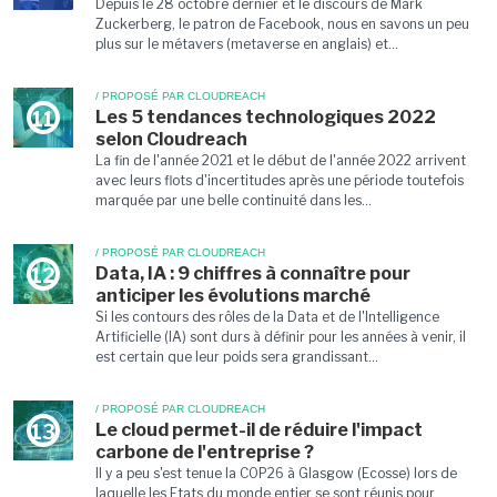
Depuis le 28 octobre dernier et le discours de Mark
Zuckerberg, le patron de Facebook, nous en savons un peu
plus sur le métavers (metaverse en anglais) et...
/ PROPOSÉ PAR CLOUDREACH
Les 5 tendances technologiques 2022
11
selon Cloudreach
La fin de l'année 2021 et le début de l'année 2022 arrivent
avec leurs flots d'incertitudes après une période toutefois
marquée par une belle continuité dans les...
/ PROPOSÉ PAR CLOUDREACH
Data, IA : 9 chiffres à connaître pour
12
anticiper les évolutions marché
Si les contours des rôles de la Data et de l'Intelligence
Artificielle (IA) sont durs à définir pour les années à venir, il
est certain que leur poids sera grandissant...
/ PROPOSÉ PAR CLOUDREACH
Le cloud permet-il de réduire l'impact
13
carbone de l'entreprise ?
Il y a peu s'est tenue la COP26 à Glasgow (Ecosse) lors de
laquelle les Etats du monde entier se sont réunis pour