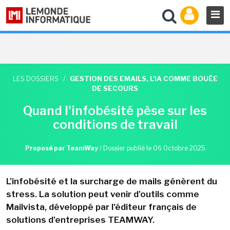
LES DOSSIERS
/
GESTION DES EMAILS, L'IA COMME BOUÉE
DE SECOURS
Quand l'infobésité pèse sur les
conditions de travail
Proposé par TeamWay
/
Dossier publié le 06 Octobre 2025
L'infobésité et la surcharge de mails génèrent du
stress. La solution peut venir d'outils comme
Mailvista, développé par l'éditeur français de
solutions d'entreprises TEAMWAY.