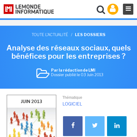
TOUTE L'ACTUALITÉ
/
LES DOSSIERS
Analyse des réseaux sociaux, quels
bénéfices pour les entreprises ?
Par la rédaction de LMI
Dossier publié le 03 Juin 2013
Thématique
JUIN 2013
LOGICIEL