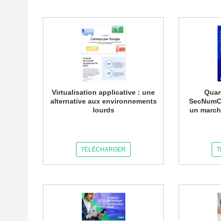
Virtualisation applicative : une
Quan
alternative aux environnements
SecNumCl
lourds
un march
TÉLÉCHARGER
T