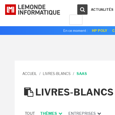
ACTUALITÉS
En ce moment :
HP POLY
C
ACCUEIL
/
LIVRES-BLANCS
/
SAAS
LIVRES-BLANC
TOUT
THÈMES
ENTREPRISES