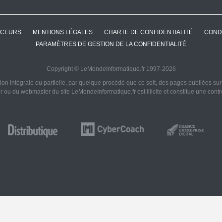
CEURS
MENTIONS LÉGALES
CHARTE DE CONFIDENTIALITÉ
COND
PARAMÈTRES DE GESTION DE LA CONFIDENTIALITÉ
Copyright © LeMondeInformatique.fr 1997-2026
on intégrale ou partielle, par quelque procédé que ce soit, des pages publiées sur ce
ur ou du webmaster du site LeMondeInformatique.fr est illicite et constitue une cont