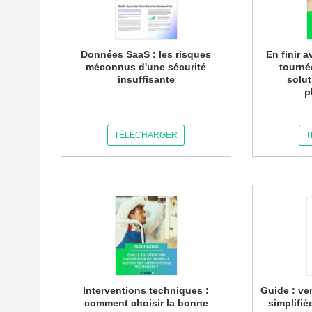
Données SaaS : les risques
En finir 
méconnus d'une sécurité
tournée
insuffisante
solut
p
TÉLÉCHARGER
T
Interventions techniques :
Guide : ve
comment choisir la bonne
simplifié