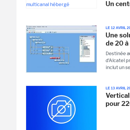
Un cent
LE 12 AVRIL 2
Une sol
de 20 à
Destinée au
d'Alcatel p
inclut un se
LE 13 AVRIL 2
Vertica
pour 2