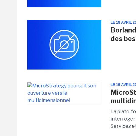
LE 18 AVRIL 2
Borland
des beso
LE 19 AVRIL 2
MicroSt
multidi
La plate-f
interroger
Services et