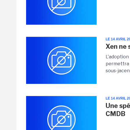
LE 14 AVRIL 2
Xen ne 
L'adoption
permettra 
sous-jacent
LE 14 AVRIL 2
Une spéc
CMDB