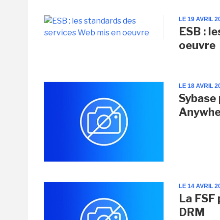
LE 19 AVRIL 2
ESB : l
oeuvre
LE 18 AVRIL 2
Sybase 
Anywhe
LE 14 AVRIL 2
La FSF 
DRM