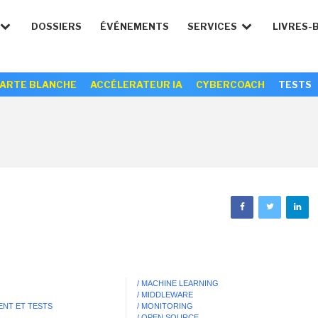
DOSSIERS
ÉVÉNEMENTS
SERVICES
LIVRES-
ARTE BLANCHE
ACCÉLERATEUR IA
CYBERCOACH
TESTS
/ MACHINE LEARNING
/ MIDDLEWARE
ENT ET TESTS
/ MONITORING
/ OPEN SOURCE