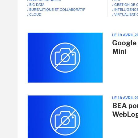
/ BIG DATA
/ GESTION DE
/ BUREAUTIQUE ET COLLABORATIF
/ INTELLIGENCE
/ CLOUD
/ VIRTUALISAT
LE 19 AVRIL 2
Google 
Mini
LE 18 AVRIL 2
BEA pou
WebLog