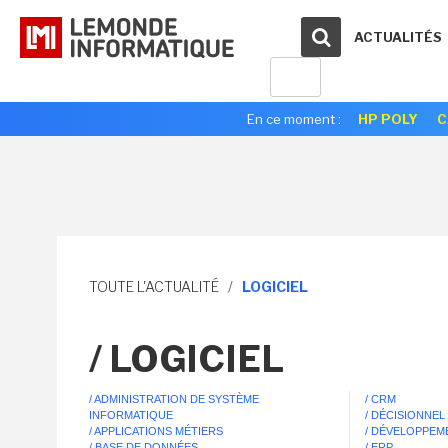
ACTUALITÉS
En ce moment :
HP POLY
C
TOUTE L'ACTUALITÉ
/
LOGICIEL
/ LOGICIEL
/ ADMINISTRATION DE SYSTÈME
/ CRM
INFORMATIQUE
/ DÉCISIONNEL
/ APPLICATIONS MÉTIERS
/ DÉVELOPPEM
/ BASE DE DONNÉES
/ ERP