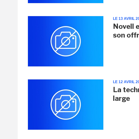
LE 13 AVRIL 2
Novell 
son off
LE 12 AVRIL 2
La tech
large