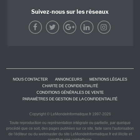
Suivez-nous sur les réseaux
NOUS CONTACTER
ANNONCEURS
MENTIONS LÉGALES
CHARTE DE CONFIDENTIALITÉ
CONDITIONS GÉNÉRALES DE VENTE
PARAMÈTRES DE GESTION DE LA CONFIDENTIALITÉ
Copyright © LeMondeInformatique.fr 1997-2026
Toute reproduction ou représentation intégrale ou partielle, par quelque
procédé que ce soit, des pages publiées sur ce site, faite sans l'autorisation
de l'éditeur ou du webmaster du site LeMondeInformatique.fr est illicite et
constitue une contrefaçon.