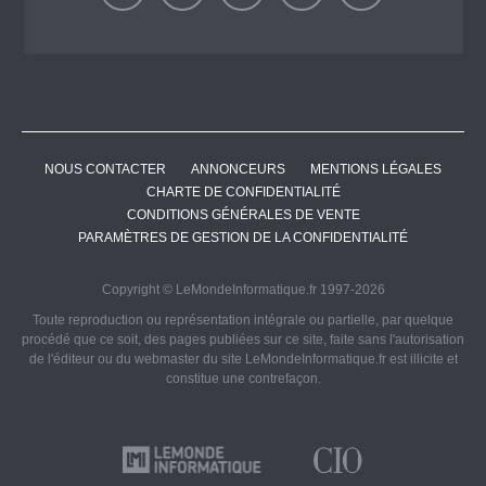
NOUS CONTACTER
ANNONCEURS
MENTIONS LÉGALES
CHARTE DE CONFIDENTIALITÉ
CONDITIONS GÉNÉRALES DE VENTE
PARAMÈTRES DE GESTION DE LA CONFIDENTIALITÉ
Copyright © LeMondeInformatique.fr 1997-2026
Toute reproduction ou représentation intégrale ou partielle, par quelque
procédé que ce soit, des pages publiées sur ce site, faite sans l'autorisation
de l'éditeur ou du webmaster du site LeMondeInformatique.fr est illicite et
constitue une contrefaçon.