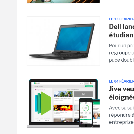
LE 13 FÉVRIE
Dell la
étudian
Pour un pr
regroupe u
puce double
LE 04 FÉVRIE
Jive ve
éloign
Avec sa sui
répondre à
entreprises