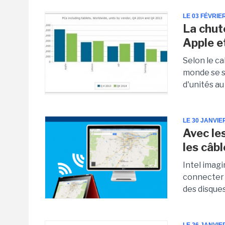
LE 03 FÉVRIE
La chut
Apple e
Selon le ca
monde se s
d'unités au
LE 30 JANVIE
Avec le
les câb
Intel imagi
connecter à
des disques