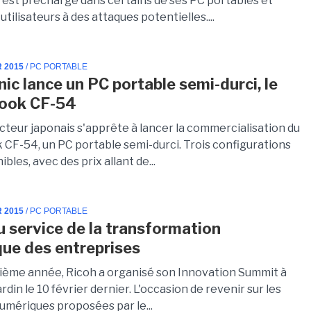
t est préchargé dans certains de ses PC portables et
utilisateurs à des attaques potentielles....
R 2015
/ PC PORTABLE
ic lance un PC portable semi-durci, le
ook CF-54
cteur japonais s'apprête à lancer la commercialisation du
CF-54, un PC portable semi-durci. Trois configurations
ibles, avec des prix allant de...
R 2015
/ PC PORTABLE
u service de la transformation
ue des entreprises
zième année, Ricoh a organisé son Innovation Summit à
rdin le 10 février dernier. L'occasion de revenir sur les
umériques proposées par le...