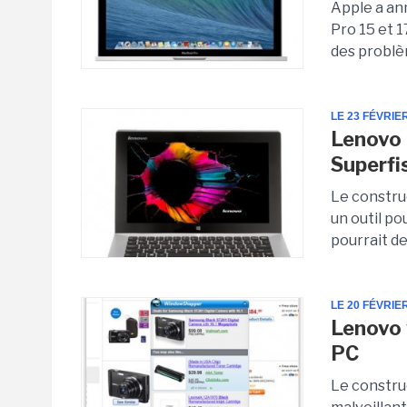
Apple a an
Pro 15 et 
des problèm
LE 23 FÉVRIE
Lenovo 
Superfi
Le constru
un outil po
pourrait de
LE 20 FÉVRIE
Lenovo 
PC
Le constru