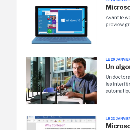
LE 26 JANVIE
Microso
Avant le we
preview gr
LE 26 JANVIE
Un algo
Un doctoran
les interf
automatiqu
LE 23 JANVIE
Microso