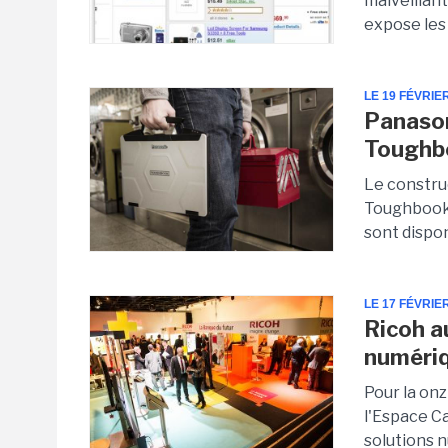
malveillan
expose les 
LE 19 FÉVRIE
Panason
Toughb
Le constru
Toughbook 
sont dispon
LE 17 FÉVRIE
Ricoh a
numériq
Pour la on
l'Espace Ca
solutions n