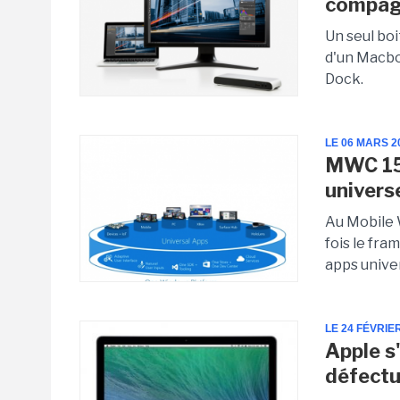
compag
Un seul bo
d'un Macboo
Dock.
LE 06 MARS 2
MWC 15 
univers
Au Mobile 
fois le fr
apps univer
LE 24 FÉVRIE
Apple s
défect