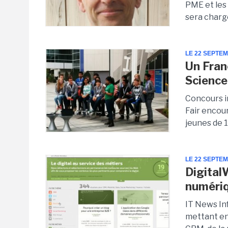
PME et les 
sera chargée
LE 22 SEPTE
Un Fran
Science
Concours i
Fair encou
jeunes de 1
LE 22 SEPTE
Digital
numériq
IT News In
mettant en