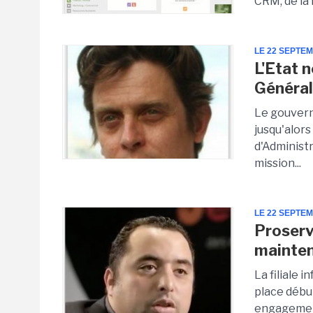
CRM, de la 
LE 22 SEPTE
L'Etat 
Général
Le gouvern
jusqu'alors
d'Administ
mission...
LE 22 SEPTE
Proserv
mainte
La filiale 
place débu
engagement