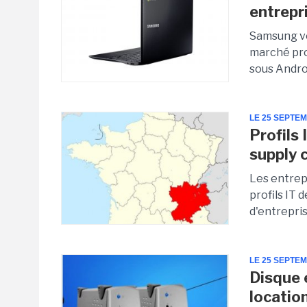
entrepr
Samsung vo
marché pro
sous Androi
LE 25 SEPTE
Profils 
supply 
Les entrep
profils IT 
d'entrepris
LE 25 SEPTE
Disque e
locatio