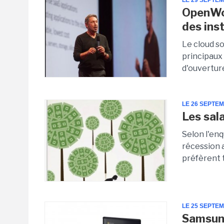
LE 29 SEPTE
OpenWor
des ins
Le cloud s
principaux
d'ouverture
LE 26 SEPTE
Les sal
Selon l'en
récession 
préfèrent t
LE 25 SEPTE
Samsung