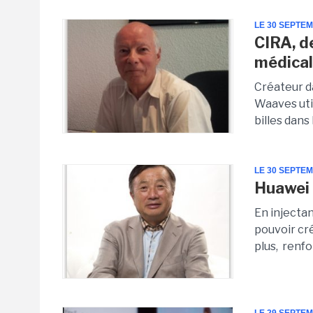
LE 30 SEPTE
CIRA, d
médical
Créateur d
Waaves uti
billes dans
LE 30 SEPTE
Huawei 
En injectan
pouvoir cr
plus, renfo