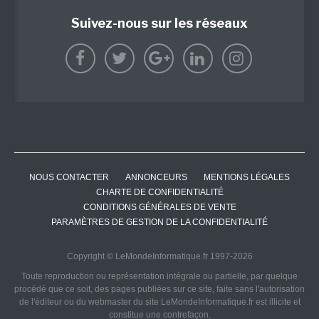
Suivez-nous sur les réseaux
NOUS CONTACTER
ANNONCEURS
MENTIONS LÉGALES
CHARTE DE CONFIDENTIALITÉ
CONDITIONS GÉNÉRALES DE VENTE
PARAMÈTRES DE GESTION DE LA CONFIDENTIALITÉ
Copyright © LeMondeInformatique.fr 1997-2026
Toute reproduction ou représentation intégrale ou partielle, par quelque
procédé que ce soit, des pages publiées sur ce site, faite sans l'autorisation
de l'éditeur ou du webmaster du site LeMondeInformatique.fr est illicite et
constitue une contrefaçon.