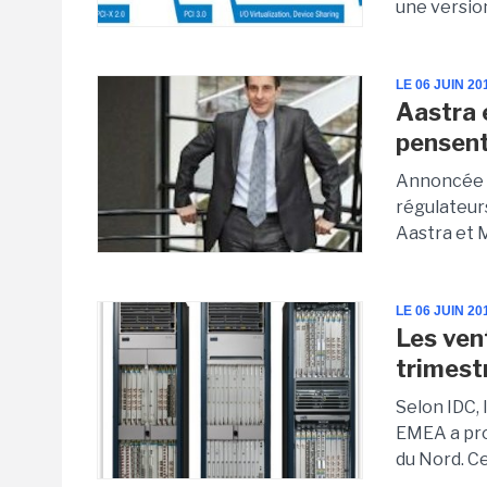
une version
LE 06 JUIN 20
Aastra 
pensent
Annoncée a
régulateurs
Aastra et M
LE 06 JUIN 20
Les ven
trimest
Selon IDC, 
EMEA a pro
du Nord. Ce