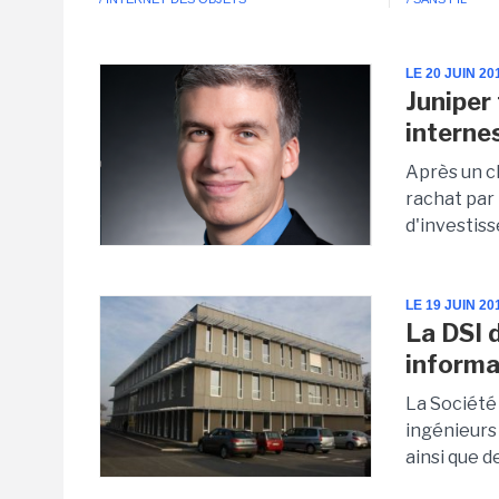
LE 20 JUIN 20
Juniper 
interne
Après un c
rachat par
d'investiss
LE 19 JUIN 20
La DSI 
informa
La Société
ingénieurs
ainsi que d