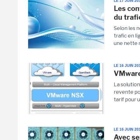
LE 17 JUIN 20
Les con
du traf
Selon les n
trafic en 
une nette 
LE 16 JUIN 20
VMware 
La solutio
revente po
tarif pour 
LE 16 JUIN 20
Avec ses