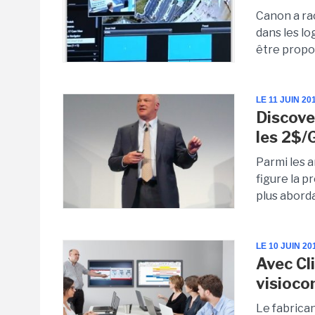
Canon a ra
dans les lo
être propos
LE 11 JUIN 20
Discove
les 2$/
Parmi les 
figure la p
plus aborda
LE 10 JUIN 20
Avec Cl
visioco
Le fabrican