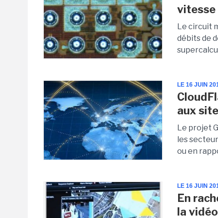
vitesse
Le circuit 
débits de 
supercalcu
LE 16 JUIN 20
CloudFl
aux site
Le projet 
les secteur
ou en rappor
LE 16 JUIN 20
En rach
la vidé