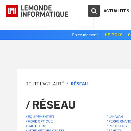
ACTUALITÉS
En ce moment :
HP POLY
C
TOUTE L'ACTUALITÉ
/
RÉSEAU
/ RÉSEAU
/ EQUIPEMENTIER
/ LAN/WAN
/ FIBRE OPTIQUE
/ PERFORMAN
/ HAUT DÉBIT
/ ROUTEURS
/ INTERNET DES OBJETS
/ SANS FIL