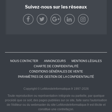
Suivez-nous sur les réseaux
NOUS CONTACTER
ANNONCEURS
MENTIONS LÉGALES
CHARTE DE CONFIDENTIALITÉ
CONDITIONS GÉNÉRALES DE VENTE
PARAMÈTRES DE GESTION DE LA CONFIDENTIALITÉ
Copyright © LeMondeInformatique.fr 1997-2026
Toute reproduction ou représentation intégrale ou partielle, par quelque
procédé que ce soit, des pages publiées sur ce site, faite sans l'autorisation
de l'éditeur ou du webmaster du site LeMondeInformatique.fr est illicite et
constitue une contrefaçon.