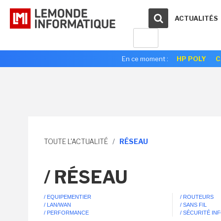
ACTUALITÉS
En ce moment :
HP POLY
C
TOUTE L'ACTUALITÉ
/
RÉSEAU
/ RÉSEAU
/ EQUIPEMENTIER
/ ROUTEURS
/ LAN/WAN
/ SANS FIL
/ PERFORMANCE
/ SÉCURITÉ I