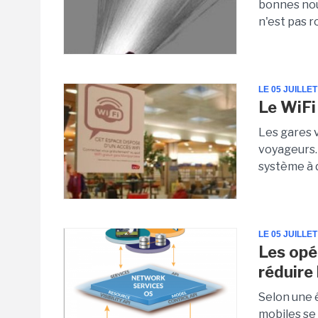
bonnes nou
n'est pas r
LE 05 JUILLET
Le WiFi 
Les gares v
voyageurs.
système à 
LE 05 JUILLET
Les opé
réduire
Selon une 
mobiles se