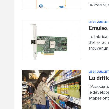
networks) d
LE 04 JUILLET
Emulex 
Le fabrica
d'être rac
trouver un
LE 04 JUILLET
La diff
L'Associati
le dévelop
étapes ont 