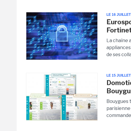
LE 16 JUILLET
Eurospo
Fortine
La chaîne 
appliances 
de ses coll
LE 15 JUILLET
Domotiq
Bouygu
Bouygues t
parisienne 
commander 