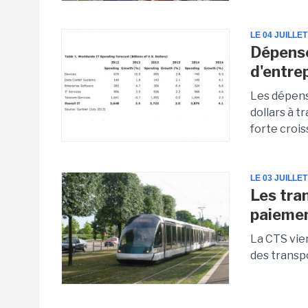
LE 04 JUILLET
Dépense
d'entre
Les dépens
dollars à t
forte crois
LE 03 JUILLET
Les tra
paieme
La CTS vie
des transp