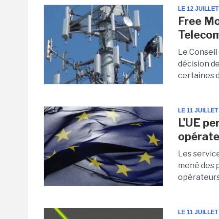
LE 12 JUILLET
Free Mo
Teleco
Le Conseil
décision d
certaines d
LE 11 JUILLET
L'UE pe
opérate
Les servic
mené des p
opérateur
LE 11 JUILLET