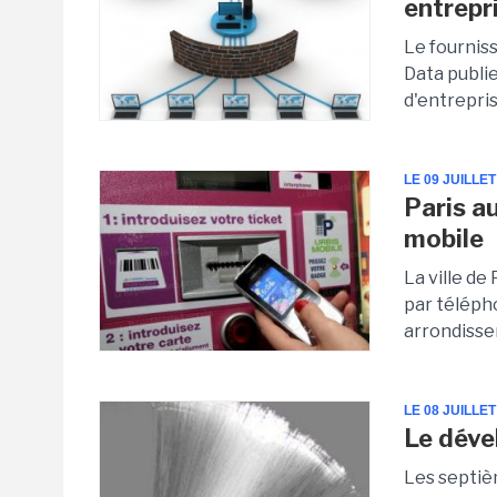
entrepr
Le fournis
Data publie
d'entrepris
LE 09 JUILLET
Paris a
mobile
La ville de
par téléph
arrondissem
LE 08 JUILLET
Le déve
Les septièm