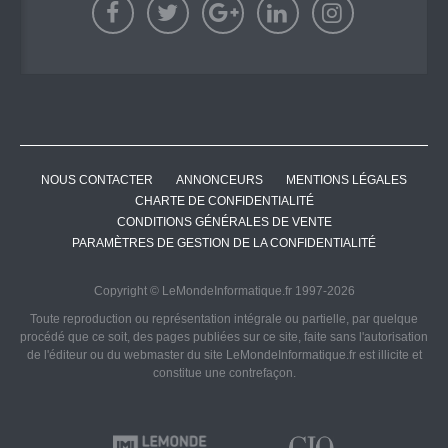
NOUS CONTACTER
ANNONCEURS
MENTIONS LÉGALES
CHARTE DE CONFIDENTIALITÉ
CONDITIONS GÉNÉRALES DE VENTE
PARAMÈTRES DE GESTION DE LA CONFIDENTIALITÉ
Copyright © LeMondeInformatique.fr 1997-2026
Toute reproduction ou représentation intégrale ou partielle, par quelque
procédé que ce soit, des pages publiées sur ce site, faite sans l'autorisation
de l'éditeur ou du webmaster du site LeMondeInformatique.fr est illicite et
constitue une contrefaçon.