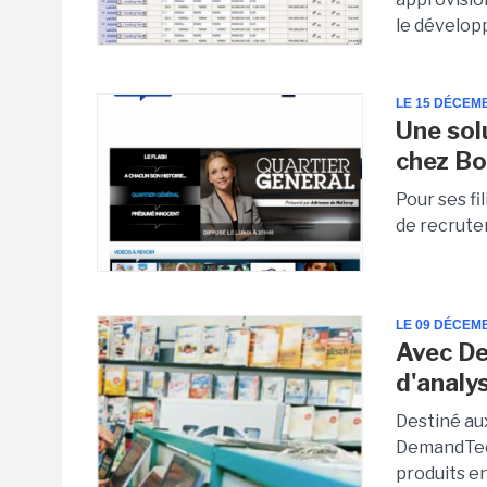
le dévelop
LE 15 DÉCEM
Une sol
chez Bo
Pour ses fi
de recrutem
LE 09 DÉCEM
Avec De
d'analy
Destiné aux
DemandTec 
produits en