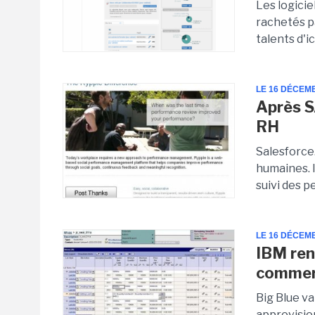
Les logici
rachetés pa
talents d'ic
LE 16 DÉCEM
Après S
RH
Salesforce
humaines. I
suivi des p
LE 16 DÉCEM
IBM ren
commer
Big Blue va
approvisio