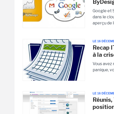
ByDesi
Google et 
dans le cl
aperçu de l
LE 16 DÉCEM
Recap I
à la cri
Vous avez 
panique, vo
LE 16 DÉCEM
Réunis,
positio