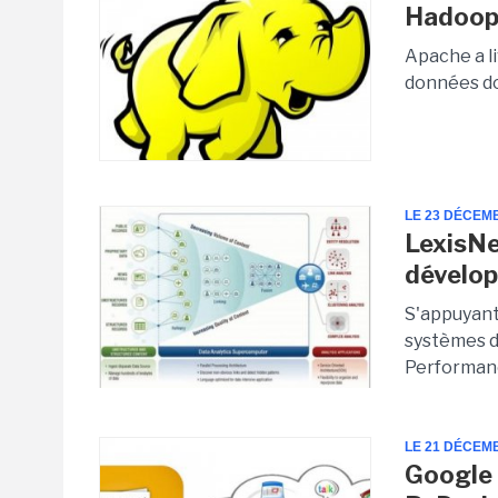
Hadoop 
Apache a li
données do
LE 23 DÉCEM
LexisNex
dévelop
S'appuyant
systèmes d
Performanc
LE 21 DÉCEM
Google 