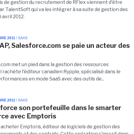
els de gestion du recrutement de RFlex viennent d'être
r TalentSoft qui va les intégrer à sa suite de gestion des
i avril 2012.
BRE 2011
/ SAAS
AP, Salesforce.com se paie un acteur des
.com met un pied dans la gestion des ressources
l rachète l'éditeur canadien Rypple, spécialisé dans le
erformances en mode SaaS avec des outils de...
BRE 2011
/ SAAS
force son portefeuille dans le smarter
ce avec Emptoris
 acheter Emptoris, éditeur de logiciels de gestion des
nnements et des contrats. Cette opération s'inscrit dans