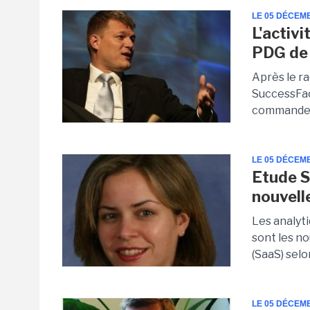
LE 05 DÉCEM
L'activi
PDG de
Après le ra
SuccessFac
commandes d
LE 05 DÉCEM
Etude S
nouvell
Les analyti
sont les n
(SaaS) selo
LE 05 DÉCEM