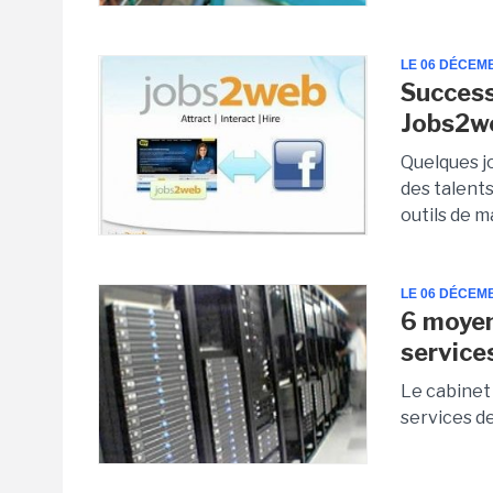
LE 06 DÉCEM
Success
Jobs2w
Quelques jo
des talent
outils de m
LE 06 DÉCEM
6 moyen
service
Le cabinet 
services d