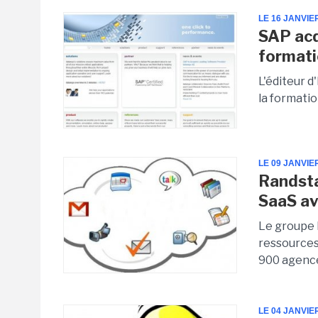
LE 16 JANVIE
SAP acq
format
L'éditeur d
la formatio
LE 09 JANVIE
Randsta
SaaS av
Le groupe 
ressources 
900 agence
LE 04 JANVIE