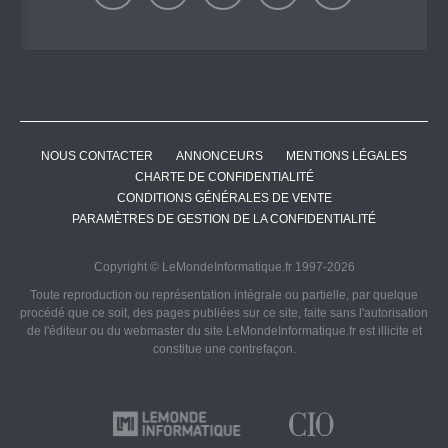
NOUS CONTACTER
ANNONCEURS
MENTIONS LÉGALES
CHARTE DE CONFIDENTIALITÉ
CONDITIONS GÉNÉRALES DE VENTE
PARAMÈTRES DE GESTION DE LA CONFIDENTIALITÉ
Copyright © LeMondeInformatique.fr 1997-2026
Toute reproduction ou représentation intégrale ou partielle, par quelque
procédé que ce soit, des pages publiées sur ce site, faite sans l'autorisation
de l'éditeur ou du webmaster du site LeMondeInformatique.fr est illicite et
constitue une contrefaçon.