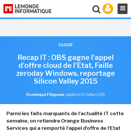
CLOUD
Recap IT : OBS gagne l'appel
d'offre cloud de l'Etat, Faille
zeroday Windows, reportage
Silicon Valley 2015
Dominique Filippone
,
publié le 24 Juillet 2015
Parmi les faits marquants de l'actualité IT cette
semaine, on retiendra Orange Business
Services qui a remporté l'appel d'offre de l'Etat