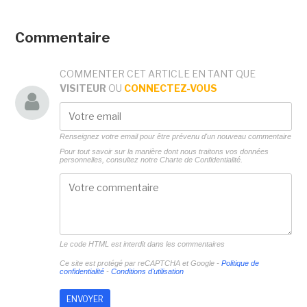
Commentaire
COMMENTER CET ARTICLE EN TANT QUE
VISITEUR
OU
CONNECTEZ-VOUS
Renseignez votre email pour être prévenu d'un nouveau commentaire
Pour tout savoir sur la manière dont nous traitons vos données
personnelles, consultez notre
Charte de Confidentialité.
Le code HTML est interdit dans les commentaires
Ce site est protégé par reCAPTCHA et Google -
Politique de
confidentialité
-
Conditions d'utilisation