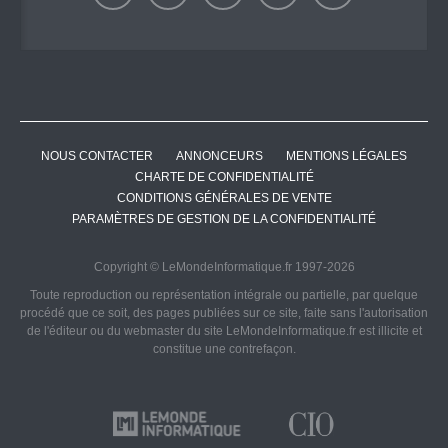
NOUS CONTACTER
ANNONCEURS
MENTIONS LÉGALES
CHARTE DE CONFIDENTIALITÉ
CONDITIONS GÉNÉRALES DE VENTE
PARAMÈTRES DE GESTION DE LA CONFIDENTIALITÉ
Copyright © LeMondeInformatique.fr 1997-2026
Toute reproduction ou représentation intégrale ou partielle, par quelque
procédé que ce soit, des pages publiées sur ce site, faite sans l'autorisation
de l'éditeur ou du webmaster du site LeMondeInformatique.fr est illicite et
constitue une contrefaçon.