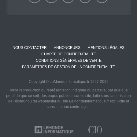
NOUS CONTACTER
ANNONCEURS
MENTIONS LÉGALES
CHARTE DE CONFIDENTIALITÉ
CONDITIONS GÉNÉRALES DE VENTE
PARAMÈTRES DE GESTION DE LA CONFIDENTIALITÉ
Copyright © LeMondeInformatique.fr 1997-2026
Toute reproduction ou représentation intégrale ou partielle, par quelque
procédé que ce soit, des pages publiées sur ce site, faite sans l'autorisation
de l'éditeur ou du webmaster du site LeMondeInformatique.fr est illicite et
constitue une contrefaçon.