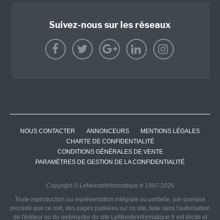
Suivez-nous sur les réseaux
NOUS CONTACTER
ANNONCEURS
MENTIONS LÉGALES
CHARTE DE CONFIDENTIALITÉ
CONDITIONS GÉNÉRALES DE VENTE
PARAMÈTRES DE GESTION DE LA CONFIDENTIALITÉ
Copyright © LeMondeInformatique.fr 1997-2026
Toute reproduction ou représentation intégrale ou partielle, par quelque
procédé que ce soit, des pages publiées sur ce site, faite sans l'autorisation
de l'éditeur ou du webmaster du site LeMondeInformatique.fr est illicite et