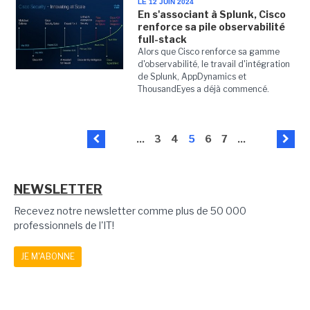
LE 12 JUIN 2024
En s'associant à Splunk, Cisco
renforce sa pile observabilité
full-stack
Alors que Cisco renforce sa gamme
d'observabilité, le travail d'intégration
de Splunk, AppDynamics et
ThousandEyes a déjà commencé.
...
3
4
5
6
7
...
NEWSLETTER
Recevez notre newsletter comme plus de 50 000
professionnels de l'IT!
JE M'ABONNE