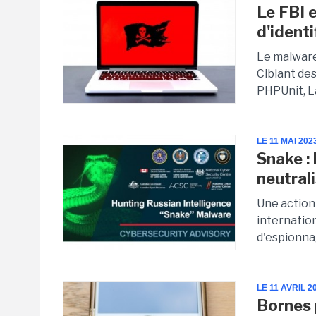
Le FBI e
d'ident
Le malware 
Ciblant de
PHPUnit, La
LE 11 MAI 202
Snake : 
neutral
Une action 
internatio
d'espionnag
LE 11 AVRIL 2
Bornes p