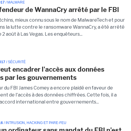
017
/ MALWARE
fendeur de WannaCry arrêté par le FBI
chins, mieux connu sous le nom de MalwareTech et pour
ans la lutte contre le ransomware WannaCry, a été arrêté
le 2 août à Las Vegas. Les enquêteurs...
017
/ SÉCURITÉ
veut encadrer l'accès aux données
es par les gouvernements
ur du FBI James Comey a encore plaidé en faveur de
nt de l'accès à des données chiffrées. Cette fois, il a
accord international entre gouvernements...
16
/ INTRUSION, HACKING ET PARE-FEU
 un ordinateur sans mandat du FBI n'est