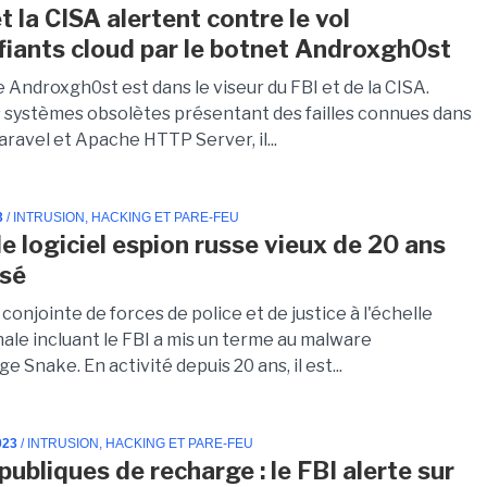
t la CISA alertent contre le vol
ifiants cloud par le botnet Androxgh0st
Androxgh0st est dans le viseur du FBI et de la CISA.
s systèmes obsolètes présentant des failles connues dans
ravel et Apache HTTP Server, il...
3
/ INTRUSION, HACKING ET PARE-FEU
le logiciel espion russe vieux de 20 ans
isé
conjointe de forces de police et de justice à l'échelle
nale incluant le FBI a mis un terme au malware
e Snake. En activité depuis 20 ans, il est...
023
/ INTRUSION, HACKING ET PARE-FEU
ubliques de recharge : le FBI alerte sur