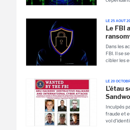
cependant 
LE 25 AOUT 2
Le FBI a
ransom
Dans les a
FBI. Il se 
cibler les e
LE 20 OCTOB
L'étau 
Sandw
Inculpés p
fraude et 
vol d'ident