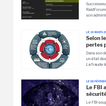
Successeur
RaidForums
son admini
LE 16 MARS 2
Selon l
pertes 
Dans son d
un état de
La fraude 
LE 08 FÉVRIE
Le FBI a
sécurit
Le FBI sou