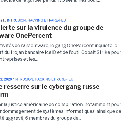
décidé de le garder pendant 3 semaines pour...
021
/ INTRUSION, HACKING ET PARE-FEU
lerte sur la virulence du groupe de
ware OnePercent
ctivités de ransomware, le gang OnePercent inquiète le
sert du trojan bancaire IceID et de l'outil Cobalt Strike pour
ntreprises et les...
RE 2020
/ INTRUSION, HACKING ET PARE-FEU
se resserre sur le cybergang russe
orm
ar la justice américaine de conspiration, notamment pour
endommagement de systèmes informatiques, ainsi que de
ité aggravé, 6 membres du groupe de...