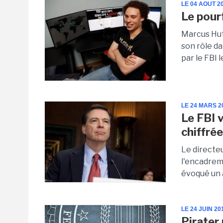
LE 04 AOUT 2
Le pour
Marcus Hut
son rôle d
par le FBI 
LE 24 MARS 2
Le FBI 
chiffré
Le directe
l'encadreme
évoqué un 
LE 24 JUIN 20
Pirater