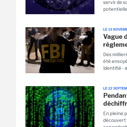
servir de 
potentielles
LE 15 NOVEM
Vague d
règlem
Des millier
été envoyés
identifié -
LE 22 SEPTE
Pendant
déchiff
En pleine p
découvert u