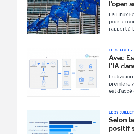
l'open 
La Linux F
pour un co
rapport à l
LE 28 AOUT 2
Avec Es
l'IA dan
La divisio
première v
est d'accélé
LE 29 JUILLET
Selon la
positif 