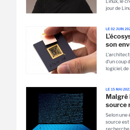
Linux, le c
jour de Lin
LE 02 JUIN 20
L'écosy
son env
L'architec
d'un coup 
logiciel, d
LE 15 MAI 202
Malgré 
source 
Selon une 
source est
recherche d