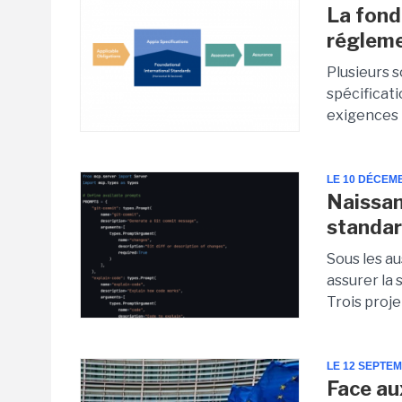
La fond
régleme
Plusieurs s
spécificat
exigences 
LE 10 DÉCEM
Naissan
standar
Sous les au
assurer la 
Trois proj
LE 12 SEPTE
Face aux