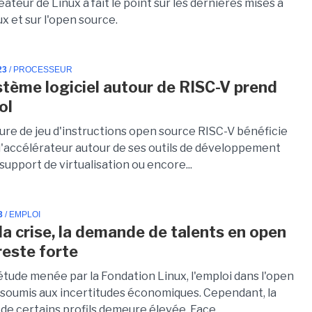
réateur de Linux a fait le point sur les dernières mises à
ux et sur l'open source.
23
/ PROCESSEUR
stème logiciel autour de RISC-V prend
ol
ture de jeu d'instructions open source RISC-V bénéficie
d'accélérateur autour de ses outils de développement
e support de virtualisation ou encore...
3
/ EMPLOI
la crise, la demande de talents en open
reste forte
étude menée par la Fondation Linux, l'emploi dans l'open
 soumis aux incertitudes économiques. Cependant, la
e certains profils demeure élevée. Face...