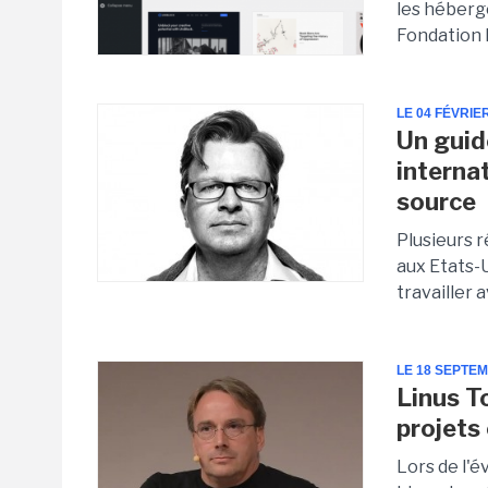
les héberg
Fondation L
LE 04 FÉVRIE
Un guid
interna
source
Plusieurs r
aux Etats-
travailler 
LE 18 SEPTE
Linus To
projets
Lors de l'