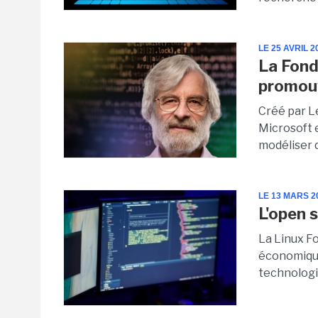
LE 25 AVRIL 2
La Fond
promouv
Créé par L
Microsoft 
modéliser d
LE 13 MARS 2
L'open 
La Linux F
économique
technologie