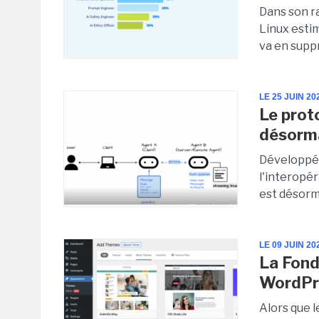
Dans son ra
Linux estim
va en suppr
LE 25 JUIN 20
Le prot
désorma
Développé 
l'interopér
est désorma
LE 09 JUIN 20
La Fond
WordPr
Alors que l