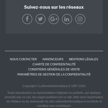
Suivez-nous sur les réseaux
NOUS CONTACTER
ANNONCEURS
MENTIONS LÉGALES
CHARTE DE CONFIDENTIALITÉ
CONDITIONS GÉNÉRALES DE VENTE
PARAMÈTRES DE GESTION DE LA CONFIDENTIALITÉ
Copyright © LeMondeInformatique.fr 1997-2026
Toute reproduction ou représentation intégrale ou partielle, par quelque
procédé que ce soit, des pages publiées sur ce site, faite sans l'autorisation
de l'éditeur ou du webmaster du site LeMondeInformatique.fr est illicite et
constitue une contrefaçon.