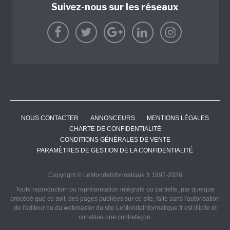
Suivez-nous sur les réseaux
NOUS CONTACTER
ANNONCEURS
MENTIONS LÉGALES
CHARTE DE CONFIDENTIALITÉ
CONDITIONS GÉNÉRALES DE VENTE
PARAMÈTRES DE GESTION DE LA CONFIDENTIALITÉ
Copyright © LeMondeInformatique.fr 1997-2026
Toute reproduction ou représentation intégrale ou partielle, par quelque
procédé que ce soit, des pages publiées sur ce site, faite sans l'autorisation
de l'éditeur ou du webmaster du site LeMondeInformatique.fr est illicite et
constitue une contrefaçon.