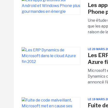
Les app
Phone p
Une étude 
que les ap
raison de l
LE 20 MARS 2
Les ERP
Azure f
Microsoft 
Dynamics co
annoncé l'é
LE 19 MARS 2
Fuite d