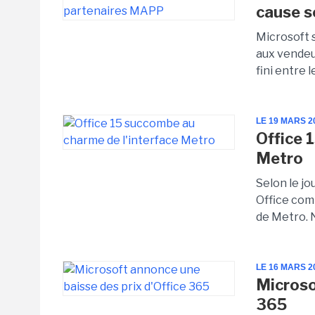
cause s
Microsoft 
aux vendeur
fini entre 
LE 19 MARS 2
Office 
Metro
Selon le jo
Office com
de Metro. 
LE 16 MARS 2
Microso
365