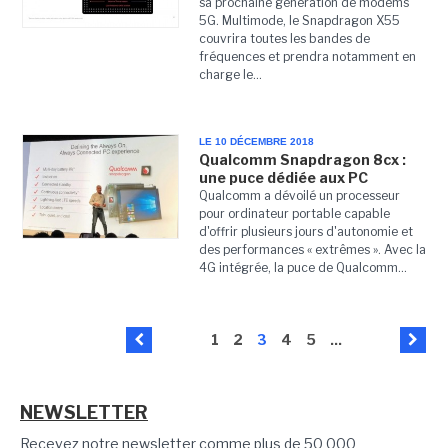
sa prochaine génération de modems
5G. Multimode, le Snapdragon X55
couvrira toutes les bandes de
fréquences et prendra notamment en
charge le...
LE 10 DÉCEMBRE 2018
Qualcomm Snapdragon 8cx :
une puce dédiée aux PC
Qualcomm a dévoilé un processeur
pour ordinateur portable capable
d'offrir plusieurs jours d'autonomie et
des performances « extrêmes ». Avec la
4G intégrée, la puce de Qualcomm...
1
2
3
4
5
...
NEWSLETTER
Recevez notre newsletter comme plus de 50 000