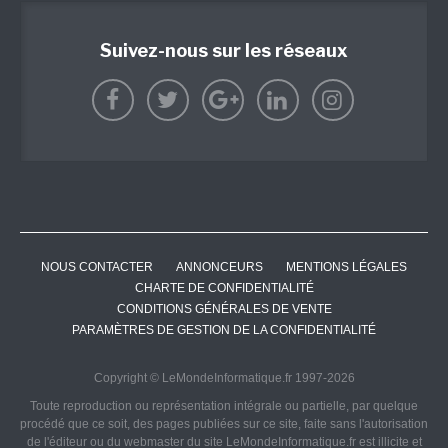
Suivez-nous sur les réseaux
NOUS CONTACTER
ANNONCEURS
MENTIONS LÉGALES
CHARTE DE CONFIDENTIALITÉ
CONDITIONS GÉNÉRALES DE VENTE
PARAMÈTRES DE GESTION DE LA CONFIDENTIALITÉ
Copyright © LeMondeInformatique.fr 1997-2026
Toute reproduction ou représentation intégrale ou partielle, par quelque
procédé que ce soit, des pages publiées sur ce site, faite sans l'autorisation
de l'éditeur ou du webmaster du site LeMondeInformatique.fr est illicite et