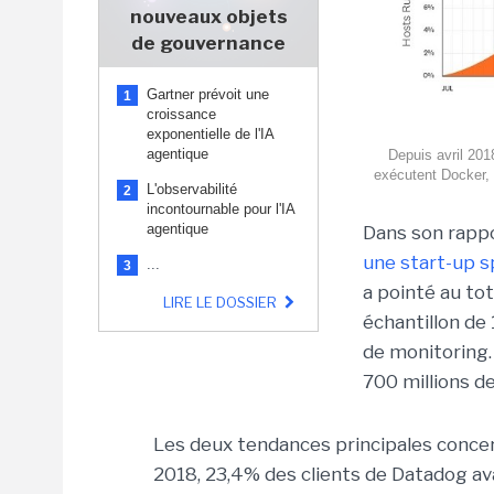
nouveaux objets
de gouvernance
Gartner prévoit une
1
croissance
exponentielle de l'IA
agentique
Depuis avril 201
exécutent Docker, 
L'observabilité
2
incontournable pour l'IA
agentique
Dans son rappo
une start-up s
...
3
a pointé au to
LIRE LE DOSSIER
échantillon de
de monitoring.
700 millions d
Les deux tendances principales concern
2018, 23,4% des clients de Datadog av