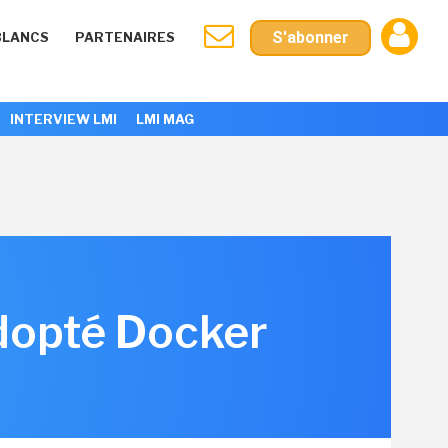
S'abonner
BLANCS
PARTENAIRES
INTERVIEW LMI
LMI MAG
dopté Docker