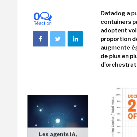
Datadog a pub
0
containers p
Réaction
adoptent volo
proportion d
augmente éga
de plus en p
d'orchestrat
Les agents IA,