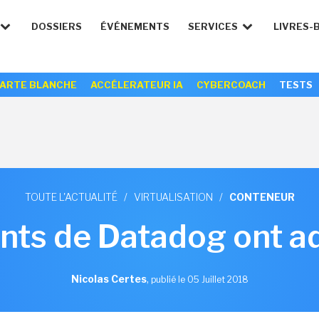
DOSSIERS
ÉVÉNEMENTS
SERVICES
LIVRES-
ARTE BLANCHE
ACCÉLERATEUR IA
CYBERCOACH
TESTS
TOUTE L'ACTUALITÉ
/
VIRTUALISATION
/
CONTENEUR
ents de Datadog ont a
Nicolas Certes
,
publié le 05 Juillet 2018