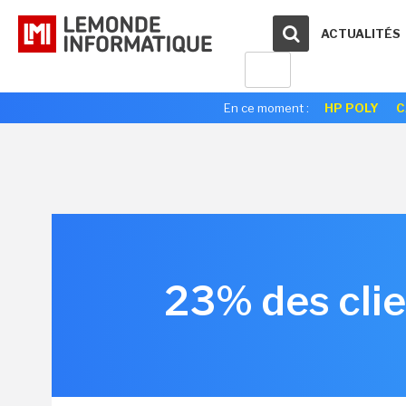
ACTUALITÉS
En ce moment :
HP POLY
C
23% des cli