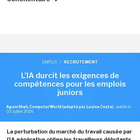
EMPLOI
/
RECRUTEMENT
L'IA durcit les exigences de
compétences pour les emplois
juniors
Agam Shah, ComputerWorld (adapté par Louise Costa)
,
publié le
03 Juillet 2026
La perturbation du marché du travail causée par
l'IA générative oblige les travailleurs débutants