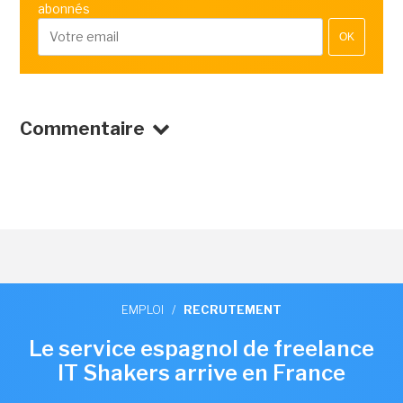
abonnés
OK
Commentaire
EMPLOI
/
RECRUTEMENT
Le service espagnol de freelance
IT Shakers arrive en France