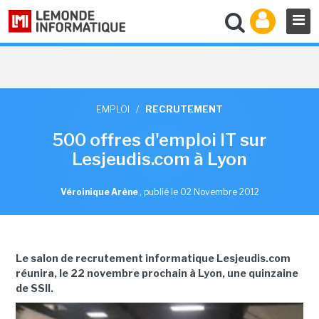
EMPLOI
/
RECRUTEMENT
500 offres d'emploi IT sur
Lesjeudis.com à Lyon
Véroinique Arène
,
publié le 02 Novembre 2012
Le salon de recrutement informatique Lesjeudis.com
réunira, le 22 novembre prochain à Lyon, une quinzaine
de SSII.