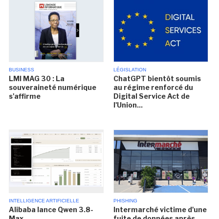
BUSINESS
LÉGISLATION
LMI MAG 30 : La
ChatGPT bientôt soumis
souveraineté numérique
au régime renforcé du
s'affirme
Digital Service Act de
l'Union...
INTELLIGENCE ARTIFICIELLE
PHISHING
Alibaba lance Qwen 3.8-
Intermarché victime d'une
Max
fuite de données après