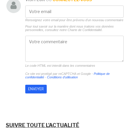
Renseignez votre email pour être prévenu d'un nouveau commentaire
Pour tout savoir sur la manière dont nous traitons vos données
personnelles, consultez notre
Charte de Confidentialité.
Le code HTML est interdit dans les commentaires
Ce site est protégé par reCAPTCHA et Google -
Politique de
confidentialité
-
Conditions d'utilisation
SUIVRE TOUTE L'ACTUALITÉ