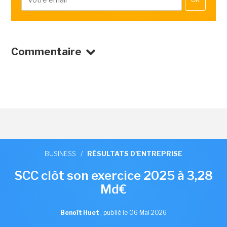
OK
Commentaire
BUSINESS
/
RÉSULTATS D'ENTREPRISE
SCC clôt son exercice 2025 à 3,28
Md€
Benoît Huet
,
publié le 06 Mai 2026