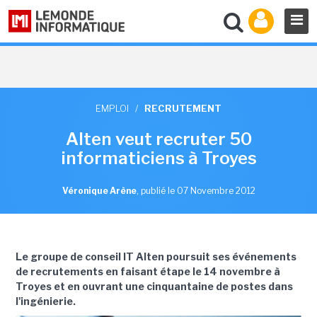
EMPLOI
/
RECRUTEMENT
Alten veut recruter 50
informaticiens à Troyes
Véronique Arène
,
publié le 07 Novembre 2012
Le groupe de conseil IT Alten poursuit ses événements
de recrutements en faisant étape le 14 novembre à
Troyes et en ouvrant une cinquantaine de postes dans
l'ingénierie.