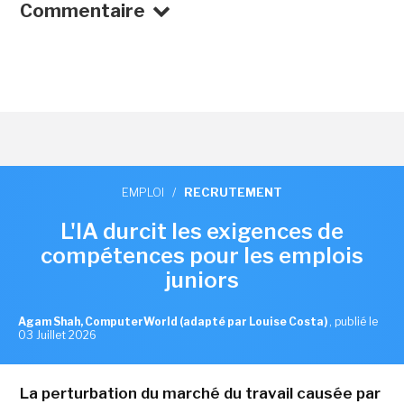
Commentaire
EMPLOI
/
RECRUTEMENT
L'IA durcit les exigences de
compétences pour les emplois
juniors
Agam Shah, ComputerWorld (adapté par Louise Costa)
,
publié le
03 Juillet 2026
La perturbation du marché du travail causée par