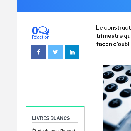
Le construct
0
trimestre qu
Réaction
façon d'oubl
LIVRES BLANCS
Étude de cas : l'impact