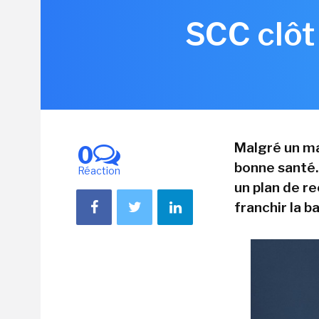
SCC clôt
Malgré un ma
0
bonne santé.
Réaction
un plan de re
franchir la b