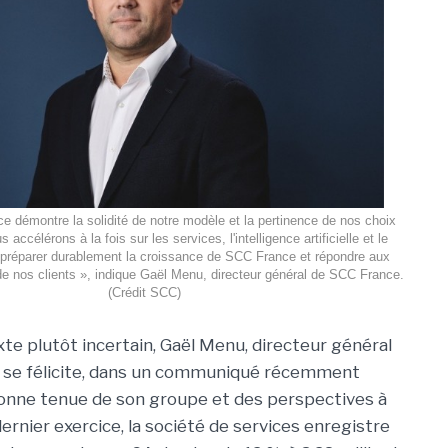
e démontre la solidité de notre modèle et la pertinence de nos choix
 accélérons à la fois sur les services, l'intelligence artificielle et le
 préparer durablement la croissance de SCC France et répondre aux
de nos clients », indique Gaël Menu, directeur général de SCC France.
(Crédit SCC)
te plutôt incertain, Gaël Menu, directeur général
, se félicite, dans un communiqué récemment
 bonne tenue de son groupe et des perspectives à
dernier exercice, la société de services enregistre