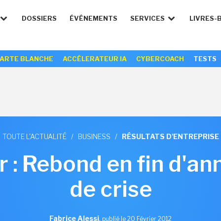
DOSSIERS
ÉVÉNEMENTS
SERVICES
LIVRES-
ARTE BLANCHE
ACCÉLERATEUR IA
CYBERCOACH
TESTS
TOUTE L'ACTUALITÉ
/
BUSINESS
/
RÉSULTATS D'ENTREPRISE
 : Rebond en fin d'an
de crise
Fabrice Alessi
,
publié le 20 Février 2012