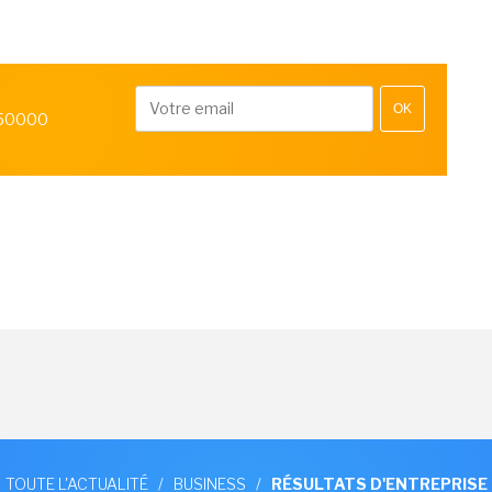
OK
 50000
TOUTE L'ACTUALITÉ
/
BUSINESS
/
RÉSULTATS D'ENTREPRISE