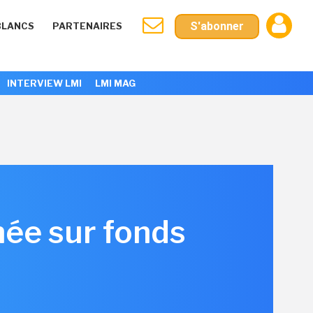
S'abonner
BLANCS
PARTENAIRES
INTERVIEW LMI
LMI MAG
née sur fonds