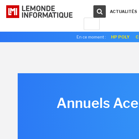
ACTUALITÉS
En ce moment :
HP POLY
C
Annuels Acer