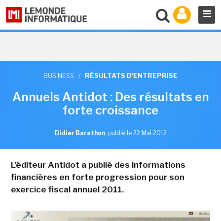
BUSINESS
/
RÉSULTATS D'ENTREPRISE
Annuels Antidot : Des résultats en
forte croissance
Didier Barathon
,
publié le 22 Mai 2012
L'éditeur Antidot a publié des informations
financières en forte progression pour son
exercice fiscal annuel 2011.