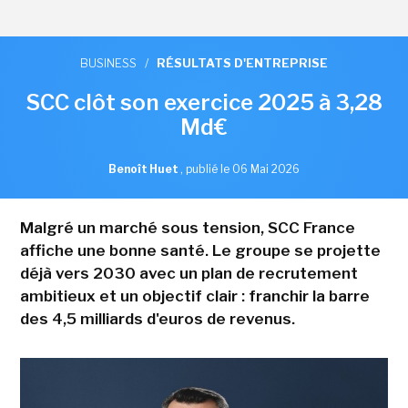
BUSINESS
/
RÉSULTATS D'ENTREPRISE
SCC clôt son exercice 2025 à 3,28
Md€
Benoît Huet
,
publié le 06 Mai 2026
Malgré un marché sous tension, SCC France
affiche une bonne santé. Le groupe se projette
déjà vers 2030 avec un plan de recrutement
ambitieux et un objectif clair : franchir la barre
des 4,5 milliards d'euros de revenus.