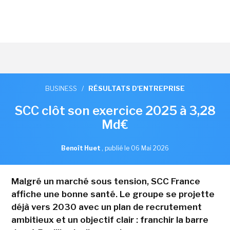
BUSINESS
/
RÉSULTATS D'ENTREPRISE
SCC clôt son exercice 2025 à 3,28
Md€
Benoît Huet
,
publié le 06 Mai 2026
Malgré un marché sous tension, SCC France
affiche une bonne santé. Le groupe se projette
déjà vers 2030 avec un plan de recrutement
ambitieux et un objectif clair : franchir la barre