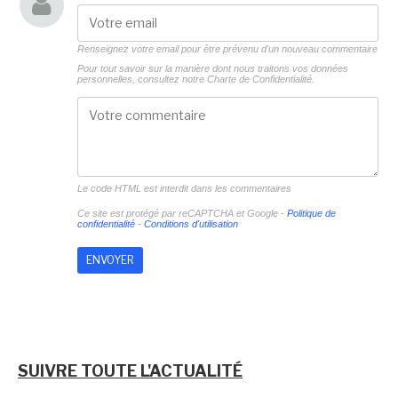
Renseignez votre email pour être prévenu d'un nouveau commentaire
Pour tout savoir sur la manière dont nous traitons vos données
personnelles, consultez notre
Charte de Confidentialité.
Le code HTML est interdit dans les commentaires
Ce site est protégé par reCAPTCHA et Google -
Politique de
confidentialité
-
Conditions d'utilisation
SUIVRE TOUTE L'ACTUALITÉ