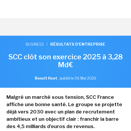
BUSINESS
/
RÉSULTATS D'ENTREPRISE
SCC clôt son exercice 2025 à 3,28
Md€
Benoît Huet
,
publié le 06 Mai 2026
Malgré un marché sous tension, SCC France
affiche une bonne santé. Le groupe se projette
déjà vers 2030 avec un plan de recrutement
ambitieux et un objectif clair : franchir la barre
des 4,5 milliards d'euros de revenus.