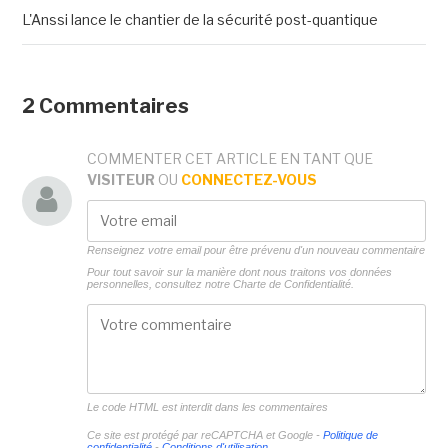
L'Anssi lance le chantier de la sécurité post-quantique
2 Commentaires
COMMENTER CET ARTICLE EN TANT QUE
VISITEUR
OU
CONNECTEZ-VOUS
Renseignez votre email pour être prévenu d'un nouveau commentaire
Pour tout savoir sur la manière dont nous traitons vos données
personnelles, consultez notre
Charte de Confidentialité.
Le code HTML est interdit dans les commentaires
Ce site est protégé par reCAPTCHA et Google -
Politique de
confidentialité
-
Conditions d'utilisation