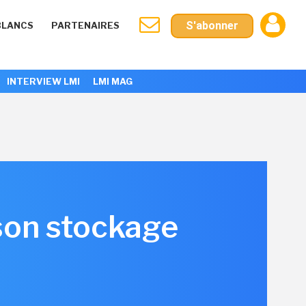
S'abonner
BLANCS
PARTENAIRES
INTERVIEW LMI
LMI MAG
son stockage