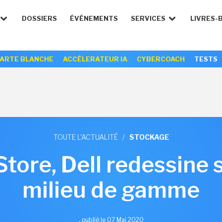
DOSSIERS
ÉVÉNEMENTS
SERVICES
LIVRES-
ARTE BLANCHE
ACCÉLERATEUR IA
CYBERCOACH
TESTS
TOUTE L'ACTUALITÉ
/
STOCKAGE
tore, Dell redessine 
milieu de gamme
,
publié le 07 Mai 2020