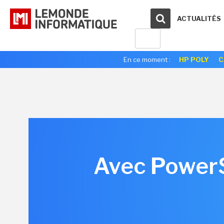
ACTUALITÉS
En ce moment :
HP POLY
C
Avec PowerS