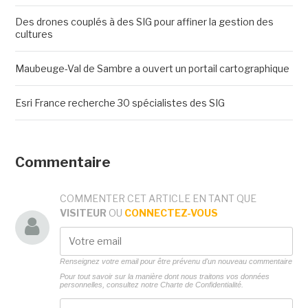
Des drones couplés à des SIG pour affiner la gestion des
cultures
Maubeuge-Val de Sambre a ouvert un portail cartographique
Esri France recherche 30 spécialistes des SIG
Commentaire
COMMENTER CET ARTICLE EN TANT QUE
VISITEUR
OU
CONNECTEZ-VOUS
Renseignez votre email pour être prévenu d'un nouveau commentaire
Pour tout savoir sur la manière dont nous traitons vos données
personnelles, consultez notre
Charte de Confidentialité.