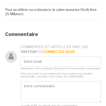
Pour accélérer sa croissance, le cyber-assureur Stoïk lève
25 M&euro;
Commentaire
COMMENTER CET ARTICLE EN TANT QUE
VISITEUR
OU
CONNECTEZ-VOUS
Renseignez votre email pour être prévenu d'un nouveau commentaire
Pour tout savoir sur la manière dont nous traitons vos données
personnelles, consultez notre
Charte de Confidentialité.
Le code HTML est interdit dans les commentaires