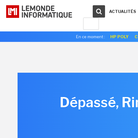
ACTUALITÉS
En ce moment :
HP POLY
C
Dépassé, Ri