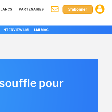
S'abonner
BLANCS
PARTENAIRES
INTERVIEW LMI
LMI MAG
souffle pour