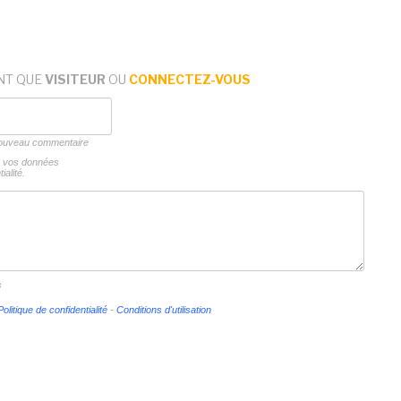
NT QUE
VISITEUR
OU
CONNECTEZ-VOUS
 nouveau commentaire
ns vos données
ialité.
s
Politique de confidentialité
-
Conditions d'utilisation