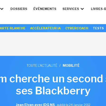
DOSSIERS
ÉVÉNEMENTS
SERVICES
LIVRES-
ARTE BLANCHE
ACCÉLERATEUR IA
CYBERCOACH
TESTS
TOUTE L'ACTUALITÉ
/
MOBILITÉ
m cherche un second 
ses Blackberry
Jean Elyan avec IDG NS
,
publié le 24 Janvier 2012