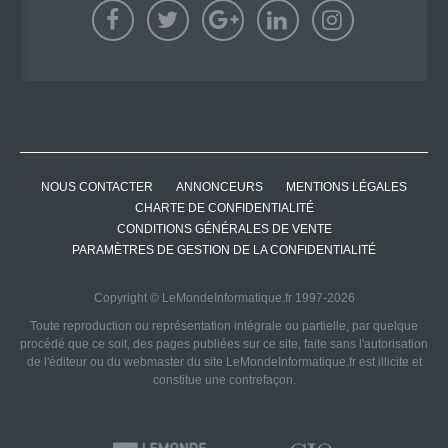
NOUS CONTACTER
ANNONCEURS
MENTIONS LÉGALES
CHARTE DE CONFIDENTIALITÉ
CONDITIONS GÉNÉRALES DE VENTE
PARAMÈTRES DE GESTION DE LA CONFIDENTIALITÉ
Copyright © LeMondeInformatique.fr 1997-2026
Toute reproduction ou représentation intégrale ou partielle, par quelque
procédé que ce soit, des pages publiées sur ce site, faite sans l'autorisation
de l'éditeur ou du webmaster du site LeMondeInformatique.fr est illicite et
constitue une contrefaçon.