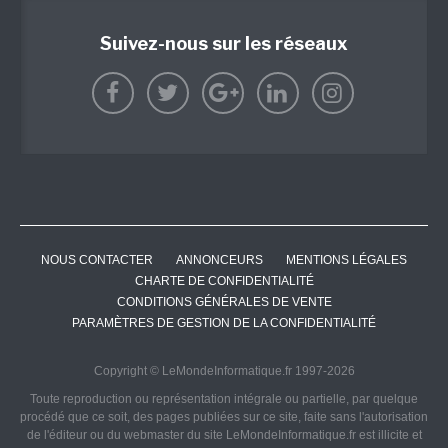
Suivez-nous sur les réseaux
NOUS CONTACTER
ANNONCEURS
MENTIONS LÉGALES
CHARTE DE CONFIDENTIALITÉ
CONDITIONS GÉNÉRALES DE VENTE
PARAMÈTRES DE GESTION DE LA CONFIDENTIALITÉ
Copyright © LeMondeInformatique.fr 1997-2026
Toute reproduction ou représentation intégrale ou partielle, par quelque
procédé que ce soit, des pages publiées sur ce site, faite sans l'autorisation
de l'éditeur ou du webmaster du site LeMondeInformatique.fr est illicite et